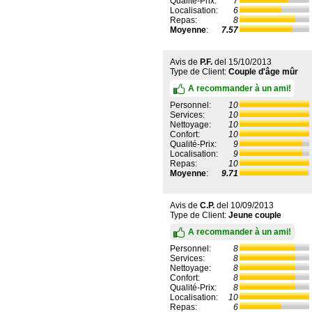
Qualité-Prix:
7
Localisation:
6
Repas:
8
Moyenne
:
7.57
Avis de
P.F.
del
15/10/2013
Type de Client:
Couple d'âge mûr
A recommander à un ami!
Personnel:
10
Services:
10
Nettoyage:
10
Confort:
10
Qualité-Prix:
9
Localisation:
9
Repas:
10
Moyenne
:
9.71
Avis de
C.P.
del
10/09/2013
Type de Client:
Jeune couple
A recommander à un ami!
Personnel:
8
Services:
8
Nettoyage:
8
Confort:
8
Qualité-Prix:
8
Localisation:
10
Repas:
6