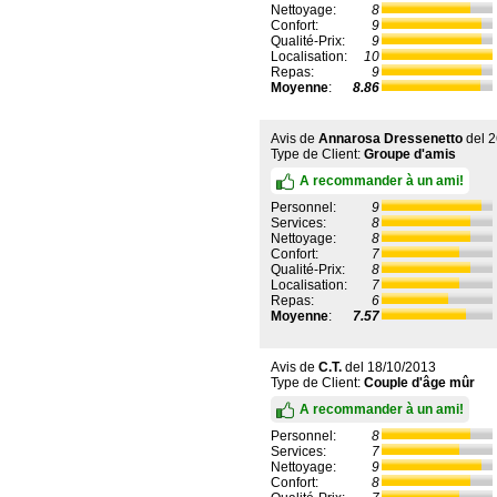
Nettoyage:
8
Confort:
9
Qualité-Prix:
9
Localisation:
10
Repas:
9
Moyenne
:
8.86
Avis de
Annarosa Dressenetto
del
2
Type de Client:
Groupe d'amis
A recommander à un ami!
Personnel:
9
Services:
8
Nettoyage:
8
Confort:
7
Qualité-Prix:
8
Localisation:
7
Repas:
6
Moyenne
:
7.57
Avis de
C.T.
del
18/10/2013
Type de Client:
Couple d'âge mûr
A recommander à un ami!
Personnel:
8
Services:
7
Nettoyage:
9
Confort:
8