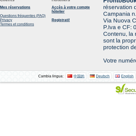
ProntoBook
réservation d
Mes réservations
Accès à votre compte
hôtelier
Campania n.
Questions fréquentes (FAQ)
Via Nuova Ca
Privacy
Registrati!
Termes et conditions
P.Iva e CF:
Contenu, la
sont la prop
protection de
Votre numér
Cambia lingua:
中国的
Deutsch
English