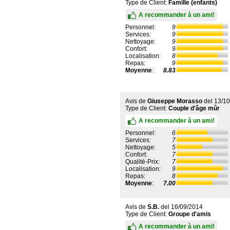
Type de Client:
Famille (enfants)
A recommander à un ami!
Personnel:
9
Services:
9
Nettoyage:
9
Confort:
9
Localisation:
8
Repas:
9
Moyenne
:
8.83
Avis de
Giuseppe Morasso
del
13/10
Type de Client:
Couple d'âge mûr
A recommander à un ami!
Personnel:
6
Services:
7
Nettoyage:
5
Confort:
7
Qualité-Prix:
7
Localisation:
9
Repas:
8
Moyenne
:
7.00
Avis de
S.B.
del
16/09/2014
Type de Client:
Groupe d'amis
A recommander à un ami!